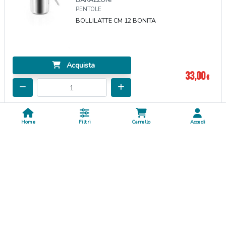
PENTOLE
BOLLILATTE CM 12 BONITA
Acquista
33,00
€
Disponibile subito
Spedizione GRATUITA*
Home
Filtri
Carrello
Accedi
PADELLA CM 20 LE INOXIDABILI
EAN: 8007267096038
BARAZZONI
PENTOLE
PADELLA CM 20 LE INOXIDABILI
Acquista