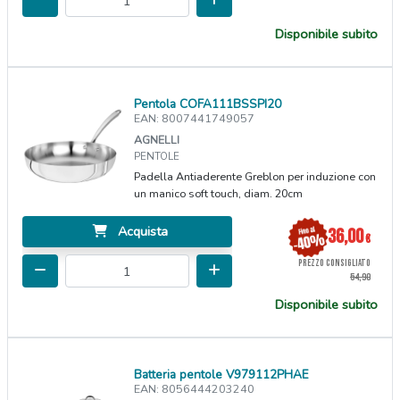
Disponibile subito
Pentola COFA111BSSPI20
EAN: 8007441749057
AGNELLI
PENTOLE
Padella Antiaderente Greblon per induzione con
un manico soft touch, diam. 20cm
Acquista
36,00
€
PREZZO CONSIGLIATO
54,90
Disponibile subito
Batteria pentole V979112PHAE
EAN: 8056444203240