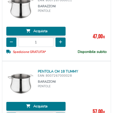
EAN: 8007267000011
BARAZZONI
PENTOLE
Acquista
47,00
€
Disponibile subito
Spedizione GRATUITA*
PENTOLA CM 18 TUMMY
EAN: 8007267000028
BARAZZONI
PENTOLE
Acquista
57,00
€