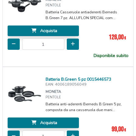
PENTOLE
Batteria Casseruole antiaderenti Berneds
B.Green 7 pz. ALLUFLON SPECIAL com...
Acquista
126,00
€
Disponibile subito
Batteria B.Green 5 pz 0015446573
EAN: 4006189056049
MONETA
PENTOLE
Batteria anti-aderenti Berneds B.Green 5 pz,
composta da una casseruola due mani...
Acquista
99,00
€