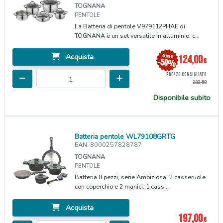
TOGNANA
PENTOLE
La Batteria di pentole V979112PHAE di
TOGNANA è un set versatile in alluminio, c...
Acquista
124,00
€
PREZZO CONSIGLIATO
333,50
Disponibile subito
Batteria pentole WL79108GRTG
EAN: 8000257828787
TOGNANA
PENTOLE
Batteria 8 pezzi, serie Ambiziosa, 2 casseruole
con coperchio e 2 manici, 1 cass...
Acquista
197,00
€