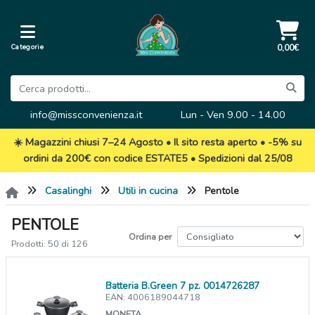
Categorie
0,00€
info@missconvenienza.it
Lun - Ven 9.00 - 14.00
☀️ Magazzini chiusi 7–24 Agosto • Il sito resta aperto • -5% su
ordini da 200€ con codice ESTATE5 • Spedizioni dal 25/08
Casalinghi
Utili in cucina
Pentole
PENTOLE
Ordina per
Prodotti: 50 di 126
Batteria B.Green 7 pz. 0014726287
EAN: 4006189044718
MONETA