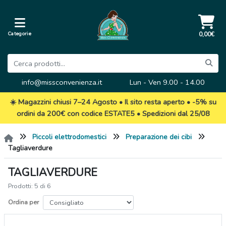
Categorie
0,00€
info@missconvenienza.it
Lun - Ven 9.00 - 14.00
☀️ Magazzini chiusi 7–24 Agosto • Il sito resta aperto • -5% su
ordini da 200€ con codice ESTATE5 • Spedizioni dal 25/08
Piccoli elettrodomestici
Preparazione dei cibi
Tagliaverdure
TAGLIAVERDURE
Prodotti: 5 di 6
Ordina per