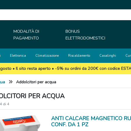
MODALITÀ DI
BONUS
PAGAMENTO
ELETTRODOMESTICI
i
Elettronica
Climatizzazione
Riscaldamento
Casalinghi
Cur
gosto • Il sito resta aperto • -5% su ordini da 200€ con codice EST
qua
Addolcitori per acqua
LCITORI PER ACQUA
 4 di 4
ANTI CALCARE MAGNETICO RU
CONF. DA 1 PZ