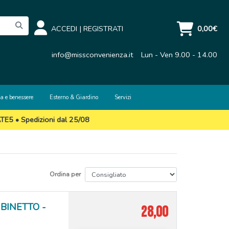
ACCEDI
|
REGISTRATI
0,00€
info@missconvenienza.it
Lun - Ven 9.00 - 14.00
a e benessere
Esterno & Giardino
Servizi
ATE5 • Spedizioni dal 25/08
Ordina per
BINETTO -
28,00