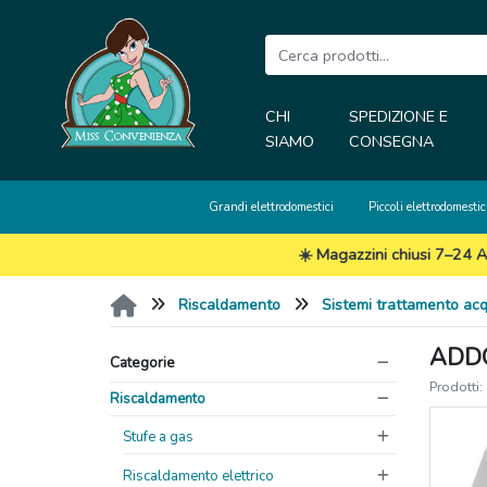
CHI
SPEDIZIONE E
SIAMO
CONSEGNA
Grandi elettrodomestici
Piccoli elettrodomestic
☀️ Magazzini chiusi 7–24 A
Riscaldamento
Sistemi trattamento ac
ADDO
Categorie
Prodotti:
Riscaldamento
Stufe a gas
Riscaldamento elettrico