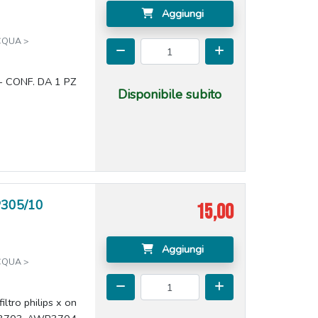
Aggiungi
CQUA >
 CONF. DA 1 PZ
Disponibile subito
P305/10
15,00
Aggiungi
CQUA >
ltro philips x on