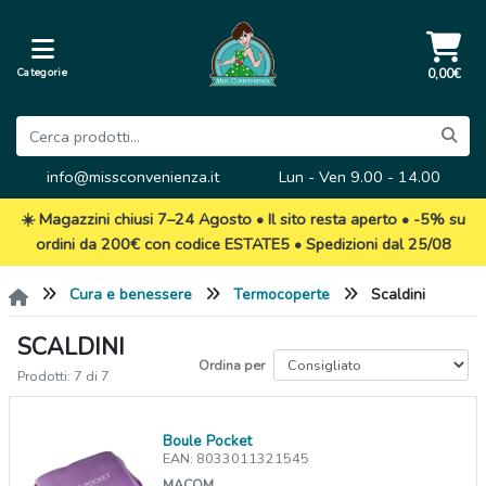
Categorie
0,00€
info@missconvenienza.it
Lun - Ven 9.00 - 14.00
☀️ Magazzini chiusi 7–24 Agosto • Il sito resta aperto • -5% su
ordini da 200€ con codice ESTATE5 • Spedizioni dal 25/08
Cura e benessere
Termocoperte
Scaldini
SCALDINI
Ordina per
Prodotti: 7 di 7
Boule Pocket
EAN: 8033011321545
MACOM