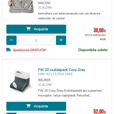
MACOM
SCALDINI
termoforo con telecomando con sei diverse
intensita di calore
Acquista
38,00
€
PREZZO CONSIGLIATO
44,90
Disponibile subito
Spedizione GRATUITA*
FW 20 scaldapiedi Cosy Gray
EAN: 4211125531065
BEURER
SCALDINI
FW 20 Cosy Grey ScaldapiediLato superiore:
micropile, calza copripiedi: PelucheL...
Acquista
52,00
€