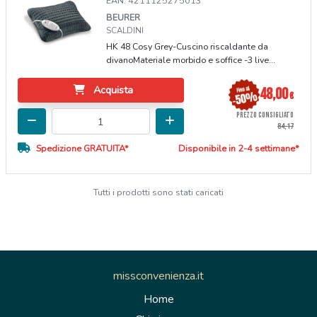
EAN: 4211125275013
BEURER
SCALDINI
HK 48 Cosy Grey-Cuscino riscaldante da
divanoMateriale morbido e soffice -3 live...
Acquista
48,00
€
PREZZO CONSIGLIATO
84,17
Spedizione GRATUITA*
Disponibile in 2-4 settimane*
Tutti i prodotti sono stati caricati
missconvenienza.it
Home