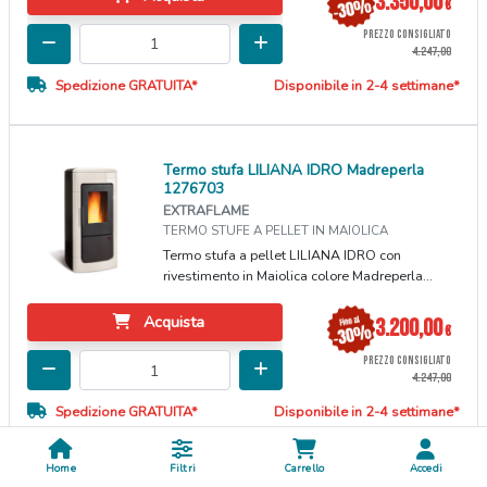
3.350,00
€
PREZZO CONSIGLIATO
4.247,00
Spedizione GRATUITA*
Disponibile in 2-4 settimane*
Termo stufa LILIANA IDRO Madreperla
1276703
EXTRAFLAME
TERMO STUFE A PELLET IN MAIOLICA
Termo stufa a pellet LILIANA IDRO con
rivestimento in Maiolica colore Madreperla...
Acquista
3.200,00
€
PREZZO CONSIGLIATO
4.247,00
Spedizione GRATUITA*
Disponibile in 2-4 settimane*
Home
Filtri
Carrello
Accedi