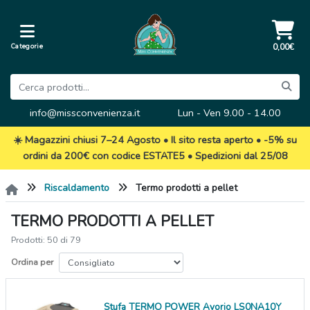
Categorie
0,00€
info@missconvenienza.it
Lun - Ven 9.00 - 14.00
☀️ Magazzini chiusi 7–24 Agosto • Il sito resta aperto • -5% su
ordini da 200€ con codice ESTATE5 • Spedizioni dal 25/08
Riscaldamento
Termo prodotti a pellet
TERMO PRODOTTI A PELLET
Prodotti: 50 di 79
Ordina per
Stufa TERMO POWER Avorio LS0NA10Y