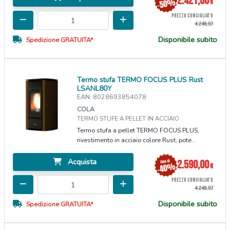
2.421,00
€
PREZZO CONSIGLIATO
4.248,97
Disponibile subito
Spedizione GRATUITA*
Termo stufa TERMO FOCUS PLUS Rust
LSANL80Y
EAN: 8028693854078
COLA
TERMO STUFE A PELLET IN ACCIAIO
Termo stufa a pellet TERMO FOCUS PLUS,
rivestimento in acciaio colore Rust, pote...
Acquista
2.590,00
€
PREZZO CONSIGLIATO
4.248,97
Disponibile subito
Spedizione GRATUITA*