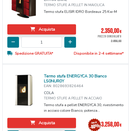
TERMO STUFE A PELLET IN MAIOLICA
Termo stufa ELISIR IDRO Bordeaux 25 Kw-M
Acquista
2.350,00
€
PREZZO CONSIGLIATO
2.856,00
Spedizione GRATUITA*
Disponibile in 2-4 settimane*
Termo stufa ENERGYCA 30 Bianco
LS0NUR0Y
EAN: 8028693826464
COLA
TERMO STUFE A PELLET IN ACCIAIO
Termo stufa a pellet ENERGYCA 30, rivestimento
in acciaio colore Bianco, potenza...
Acquista
3.258,00
€