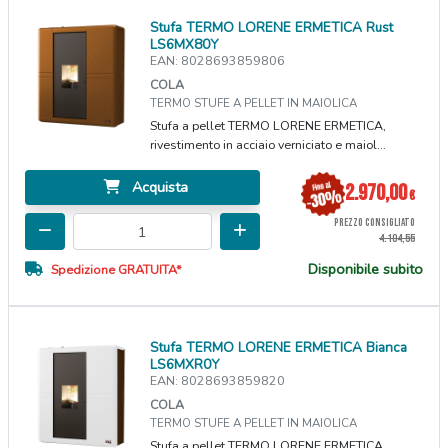
Stufa TERMO LORENE ERMETICA Rust
LS6MX80Y
EAN: 8028693859806
COLA
TERMO STUFE A PELLET IN MAIOLICA
Stufa a pellet TERMO LORENE ERMETICA,
rivestimento in acciaio verniciato e maiol...
Acquista
2.970,00
€
PREZZO CONSIGLIATO
4.104,55
Disponibile subito
Spedizione GRATUITA*
Stufa TERMO LORENE ERMETICA Bianca
LS6MXR0Y
EAN: 8028693859820
COLA
TERMO STUFE A PELLET IN MAIOLICA
Stufa a pellet TERMO LORENE ERMETICA,