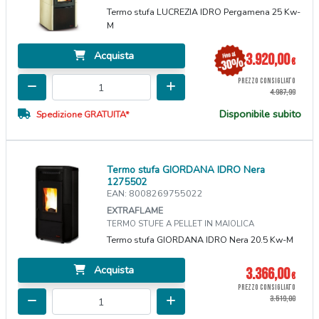
Termo stufa LUCREZIA IDRO Pergamena 25 Kw-
M
Acquista
3.920,00
€
PREZZO CONSIGLIATO
4.987,99
Disponibile subito
Spedizione GRATUITA*
Termo stufa GIORDANA IDRO Nera
1275502
EAN: 8008269755022
EXTRAFLAME
TERMO STUFE A PELLET IN MAIOLICA
Termo stufa GIORDANA IDRO Nera 20.5 Kw-M
Acquista
3.366,00
€
PREZZO CONSIGLIATO
3.519,00