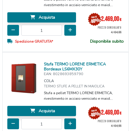
rivestimento in acciaio verniciato e maiol...
Acquista
2.469,00
€
PREZZO CONSIGLIATO
4.104,55
Disponibile subito
Spedizione GRATUITA*
Stufa TERMO LORENE ERMETICA
Bordeaux LS6MX30Y
EAN: 8028693859790
COLA
TERMO STUFE A PELLET IN MAIOLICA
Stufa a pellet TERMO LORENE ERMETICA,
rivestimento in acciaio verniciato e maiol...
Acquista
2.469,00
€
PREZZO CONSIGLIATO
4.104,55