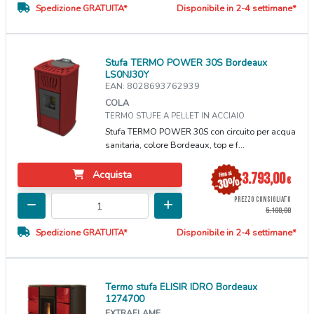
Spedizione GRATUITA*
Disponibile in 2-4 settimane*
Stufa TERMO POWER 30S Bordeaux
LS0NJ30Y
EAN: 8028693762939
COLA
TERMO STUFE A PELLET IN ACCIAIO
Stufa TERMO POWER 30S con circuito per acqua
sanitaria, colore Bordeaux, top e f...
Acquista
3.793,00
€
PREZZO CONSIGLIATO
5.100,00
Spedizione GRATUITA*
Disponibile in 2-4 settimane*
Termo stufa ELISIR IDRO Bordeaux
1274700
EXTRAFLAME