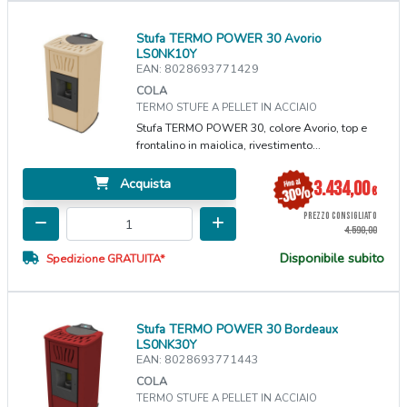
Stufa TERMO POWER 30 Avorio
LS0NK10Y
EAN: 8028693771429
COLA
TERMO STUFE A PELLET IN ACCIAIO
Stufa TERMO POWER 30, colore Avorio, top e
frontalino in maiolica, rivestimento...
Acquista
3.434,00
€
PREZZO CONSIGLIATO
4.590,00
Disponibile subito
Spedizione GRATUITA*
Stufa TERMO POWER 30 Bordeaux
LS0NK30Y
EAN: 8028693771443
COLA
TERMO STUFE A PELLET IN ACCIAIO