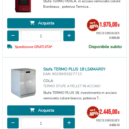
Stufa TERMO PERLA, in acciaio verniciato colore
Bordeaux, potenza Termica...
Acquista
1.975,00
€
PREZZO CONSIGLIATO
2.930,00
Disponibile subito
Spedizione GRATUITA*
Stufa TERMO PLUS 18 LS6MAR0Y
EAN: 8028693827713
COLA
TERMO STUFE A PELLET IN ACCIAIO
Stufa TERMO PLUS 18, rivestimento in acciaio
verniciato colore bianco, potenza T...
Acquista
2.445,00
€
PREZZO CONSIGLIATO
4.000,73