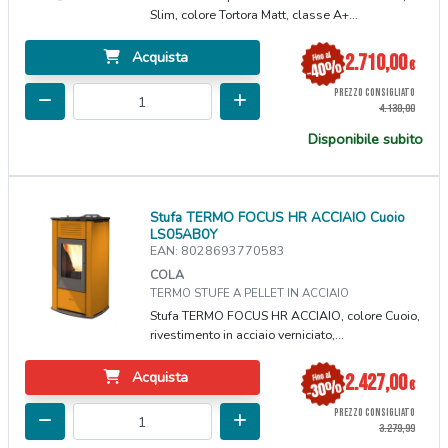
Slim, colore Tortora Matt, classe A+...
Acquista
2.710,00
€
PREZZO CONSIGLIATO
4.130,00
Disponibile subito
Stufa TERMO FOCUS HR ACCIAIO Cuoio
LS05AB0Y
EAN: 8028693770583
COLA
TERMO STUFE A PELLET IN ACCIAIO
Stufa TERMO FOCUS HR ACCIAIO, colore Cuoio,
rivestimento in acciaio verniciato,...
Acquista
2.427,00
€
PREZZO CONSIGLIATO
3.279,99