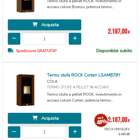
Termo stufa a pellet ROCK, rivestimento in
acciaio colore Bronzo, potenza termic...
Acquista
2.187,00
€
Disponibile subito
Spedizione GRATUITA*
Termo stufa ROCK Corten LSAMB78Y
COLA
TERMO STUFE A PELLET IN ACCIAIO
Termo stufa a pellet ROCK, rivestimento in
acciaio colore Corten, potenza termic...
Acquista
2.187,00
€
PREZZO CONSIGLIATO
3.187,85