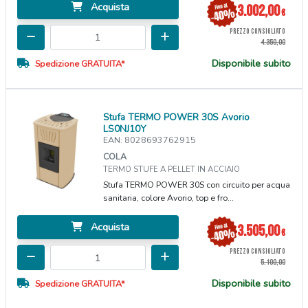
Acquista
3.002,00
€
PREZZO CONSIGLIATO
4.350,00
Disponibile subito
Spedizione GRATUITA*
Stufa TERMO POWER 30S Avorio
LS0NJ10Y
EAN: 8028693762915
COLA
TERMO STUFE A PELLET IN ACCIAIO
Stufa TERMO POWER 30S con circuito per acqua
sanitaria, colore Avorio, top e fro...
Acquista
3.505,00
€
PREZZO CONSIGLIATO
5.100,00
Disponibile subito
Spedizione GRATUITA*