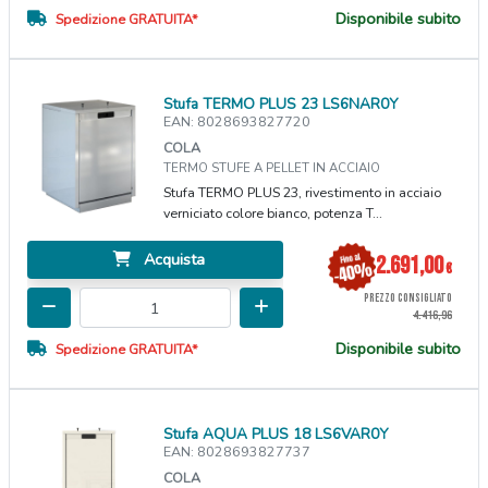
Disponibile subito
Spedizione GRATUITA*
Stufa TERMO PLUS 23 LS6NAR0Y
EAN: 8028693827720
COLA
TERMO STUFE A PELLET IN ACCIAIO
Stufa TERMO PLUS 23, rivestimento in acciaio
verniciato colore bianco, potenza T...
Acquista
2.691,00
€
PREZZO CONSIGLIATO
4.416,96
Disponibile subito
Spedizione GRATUITA*
Stufa AQUA PLUS 18 LS6VAR0Y
EAN: 8028693827737
COLA