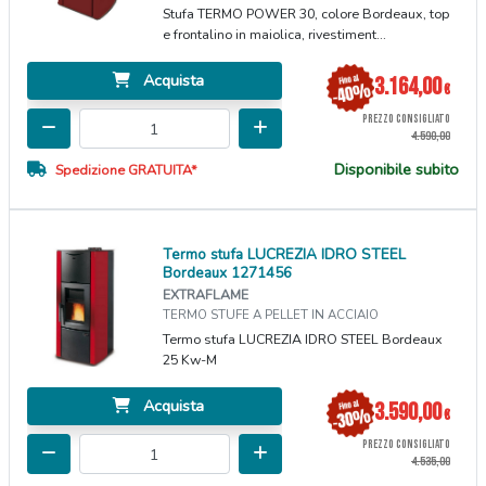
Stufa TERMO POWER 30, colore Bordeaux, top
e frontalino in maiolica, rivestiment...
Acquista
3.164,00
€
PREZZO CONSIGLIATO
4.590,00
Disponibile subito
Spedizione GRATUITA*
Termo stufa LUCREZIA IDRO STEEL
Bordeaux 1271456
EXTRAFLAME
TERMO STUFE A PELLET IN ACCIAIO
Termo stufa LUCREZIA IDRO STEEL Bordeaux
25 Kw-M
Acquista
3.590,00
€
PREZZO CONSIGLIATO
4.535,00