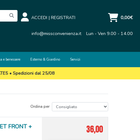
ACCEDI
|
REGISTRATI
0,00€
info@missconvenienza.it
Lun - Ven 9.00 - 14.00
a e benessere
Esterno & Giardino
Servizi
ATE5 • Spedizioni dal 25/08
Ordina per
MET FRONT +
36,00