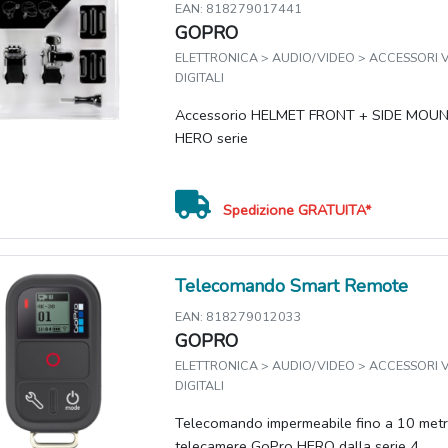
EAN: 818279017441
GOPRO
ELETTRONICA > AUDIO/VIDEO > ACCESSORI
DIGITALI
Accessorio HELMET FRONT + SIDE MOU
HERO serie
Spedizione GRATUITA*
Telecomando Smart Remote
EAN: 818279012033
GOPRO
ELETTRONICA > AUDIO/VIDEO > ACCESSORI
DIGITALI
Telecomando impermeabile fino a 10 metri
telecamere GoPro HERO dalla serie 4