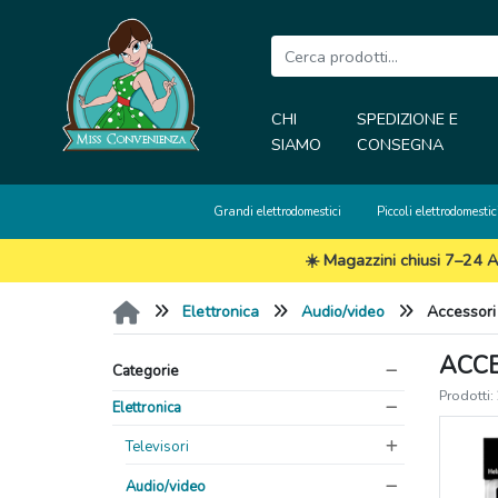
CHI
SPEDIZIONE E
SIAMO
CONSEGNA
Grandi elettrodomestici
Piccoli elettrodomestic
☀️ Magazzini chiusi 7–24 A
Elettronica
Audio/video
Accessori
ACCE
Categorie
Prodotti:
Elettronica
Televisori
Audio/video