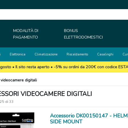
MODALITÀ DI
BONUS
PAGAMENTO
ELETTRODOMESTICI
i
Elettronica
Climatizzazione
Riscaldamento
Casalinghi
Cur
gosto • Il sito resta aperto • -5% su ordini da 200€ con codice EST
 videocamere digitali
SSORI VIDEOCAMERE DIGITALI
 25 di 33
Accessorio DK00150147 - HEL
SIDE MOUNT