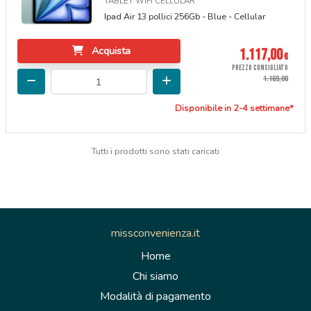
TABLET WIFI CELLULAR
Ipad Air 13 pollici 256Gb - Blue - Cellular
Acquista
1.117,00
€
PREZZO CONSIGLIATO
1.169,00
Disponibile in 2-4 settimane*
Tutti i prodotti sono stati caricati
missconvenienza.it
Home
Chi siamo
Modalità di pagamento