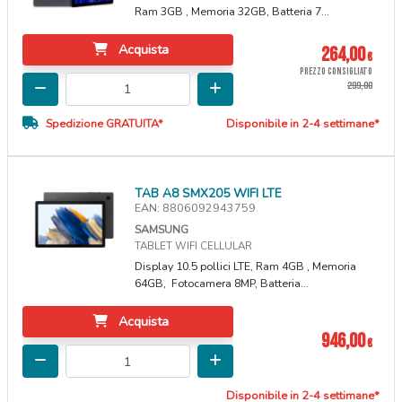
Ram 3GB , Memoria 32GB, Batteria 7...
Acquista
264,00
€
PREZZO CONSIGLIATO
299,00
Spedizione GRATUITA*
Disponibile in 2-4 settimane*
TAB A8 SMX205 WIFI LTE
EAN: 8806092943759
SAMSUNG
TABLET WIFI CELLULAR
Display 10.5 pollici LTE, Ram 4GB , Memoria
64GB, Fotocamera 8MP, Batteria...
Acquista
946,00
€
Disponibile in 2-4 settimane*