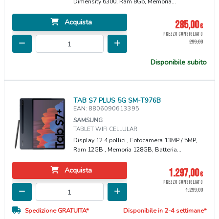
Dimensity 6300, Ram 8Gb, Memoria...
Acquista
285,00
€
PREZZO CONSIGLIATO
299,00
Disponibile subito
TAB S7 PLUS 5G SM-T976B
EAN: 8806090613395
SAMSUNG
TABLET WIFI CELLULAR
Display 12.4 pollici , Fotocamera 13MP / 5MP,
Ram 12GB , Memoria 128GB, Batteria...
Acquista
1.297,00
€
PREZZO CONSIGLIATO
1.299,00
Spedizione GRATUITA*
Disponibile in 2-4 settimane*