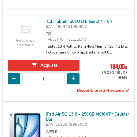
TCL Tablet Tab10 LTE Gen2 4 - 64
EAN: 4894461989907
TCL
TABLET WIFI CELLULAR
Tablet 10.4 Pollici, Ram 4Gb,Mem 64Gb, 4G LTE,
Fotocamera 8mp-5mp, Batteria 6000...
Acquista
184,00
€
PREZZO CONSIGLIATO
189,00
Disponibile in 2-4 settimane*
iPad Air 5G 13 8 - 256GB MCJ64TY Cellular
Blu
EAN: 0195949965050
APPLE