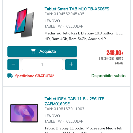
Tablet Smart TAB M10 TB-X606FS
EAN: 0194552945435
LENOVO
TABLET WIFI CELLULAR
MediaTek Helio P22T, Display 10.3 pollici FULL
HD, Ram 4Gb, Rom 64Gb, Andrioid P...
Acquista
246,00
€
PREZZO CONSIGLIATO
249,00
Disponibile subito
Spedizione GRATUITA*
Tablet IDEA TAB 11 8 - 256 LTE
ZAFM0169SE
EAN: 0198157011007
LENOVO
TABLET WIFI CELLULAR
Tablet Display 11 pollici, Processore MediaTek