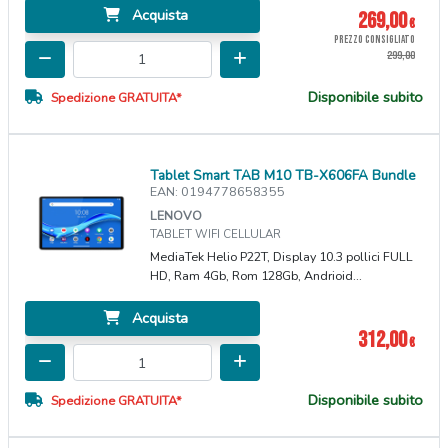
Acquista
269,00
€
PREZZO CONSIGLIATO
299,00
Disponibile subito
Spedizione GRATUITA*
Tablet Smart TAB M10 TB-X606FA Bundle
EAN: 0194778658355
LENOVO
TABLET WIFI CELLULAR
MediaTek Helio P22T, Display 10.3 pollici FULL
HD, Ram 4Gb, Rom 128Gb, Andrioid...
Acquista
312,00
€
Disponibile subito
Spedizione GRATUITA*