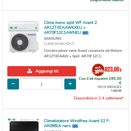
Clima mono split WF Avant 2
AR12TXEAAWKXEU +
AR70F12C1AWNEU
KIT
SAMSUNG
CLIMA MONOSPLIT
Climatizzatore serie Avant composta da Motore
AR12TXEAAW + Split AR70F12C1...
823,00
€
Aggiungi kit
Con il kit risparmi 285,00
€
PREZZO CONSIGLIATO
1.092,00
Disponibile in 2-4 settimane*
Climatizzatore Windfree Avant S2 F-
AR09BLK nero
KIT