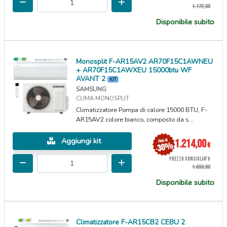
1.172,00
Disponibile subito
Monosplit F-AR15AV2 AR70F15C1AWNEU
+ AR70F15C1AWXEU 15000btu WF
AVANT 2
KIT
SAMSUNG
CLIMA MONOSPLIT
Climatizzatore Pompa di calore 15000 BTU, F-
AR15AV2 colore bianco, composto da s...
Aggiungi kit
1.214,00
€
PREZZO CONSIGLIATO
1.693,50
Disponibile subito
Climatizzatore F-AR15CB2 CEBU 2