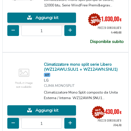
12000 btu, Serie WindFree Premi&egrav...
Aggiungi kit
1.030,00
€
PREZZO CONSIGLIATO
1.449,00
Disponibile subito
Climatizzatore mono split serie Libero
(WZ12AWU.SUU1 + WZ12AWN.SNU1)
KIT
LG
CLIMA MONOSPLIT
Climatizzatore Mono Split composto da Unita
Esterna / Interna WZ12AWN.SNU1...
Aggiungi kit
430,00
€
PREZZO CONSIGLIATO
774,70