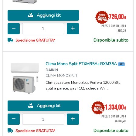
Aggiungi kit
726,00
€
PREZZO CONSIGLIATO
1.859,28
Disponibile subito
Spedizione GRATUITA*
Clima Mono Split FTXM35A+RXM35A
KIT
DAIKIN
CLIMA MONOSPLIT
Climatizzatore Mono Split Perfera 12000 Btu,
split a parete, gas R32, scheda WiF...
Aggiungi kit
1.334,00
€
PREZZO CONSIGLIATO
3.036,42
Disponibile subito
Spedizione GRATUITA*