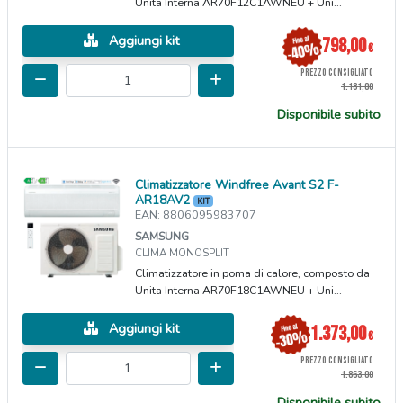
Unita Interna AR70F12C1AWNEU + Uni...
Aggiungi kit
798,00
€
PREZZO CONSIGLIATO
1.181,00
Disponibile subito
Climatizzatore Windfree Avant S2 F-
AR18AV2
KIT
EAN: 8806095983707
SAMSUNG
CLIMA MONOSPLIT
Climatizzatore in poma di calore, composto da
Unita Interna AR70F18C1AWNEU + Uni...
Aggiungi kit
1.373,00
€
PREZZO CONSIGLIATO
1.863,00
Disponibile subito