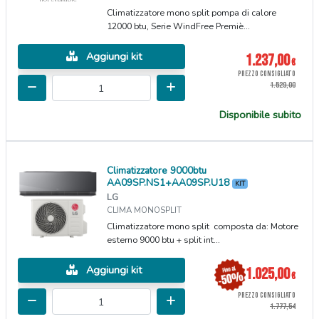
Climatizzatore mono split pompa di calore
12000 btu, Serie WindFree Premiè...
Aggiungi kit
1.237,00
€
PREZZO CONSIGLIATO
1.529,00
Disponibile subito
Climatizzatore 9000btu
AA09SP.NS1+AA09SP.U18
KIT
LG
CLIMA MONOSPLIT
Climatizzatore mono split composta da: Motore
esterno 9000 btu + split int...
Aggiungi kit
1.025,00
€
PREZZO CONSIGLIATO
1.777,54