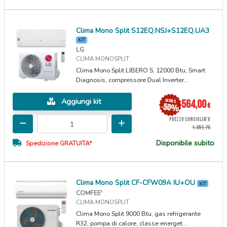
Clima Mono Split S12EQ.NSJ+S12EQ.UA3
KIT
LG
CLIMA MONOSPLIT
Clima Mono Split LIBERO S, 12000 Btu, Smart
Diagnosis, compressore Dual Inverter...
Aggiungi kit
564,00
€
PREZZO CONSIGLIATO
1.351,76
Disponibile subito
Spedizione GRATUITA*
Clima Mono Split CF-CFW09A IU+OU
KIT
COMFEE'
CLIMA MONOSPLIT
Clima Mono Split 9000 Btu, gas refrigerante
R32, pompa di calore, classe energet...