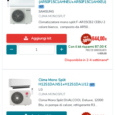
(AR50F15C1AHNEU+AR50F15C1AHXEU)
KIT
SAMSUNG
CLIMA MONOSPLIT
Climatizzatore mono split F-AR15CB2 CEBU 2
colore bianco, composto da AR50...
644,00
Aggiungi kit
€
Con il kit risparmi 87,00 €
PREZZO CONSIGLIATO
1.099,00
Disponibile in 2-4 settimane*
Clima Mono Split
H12S1DA.NS1+H12S1DA.U12
KIT
LG
CLIMA MONOSPLIT
Clima Mono Split DUALCOOL Deluxe, 12000
Btu, in pompa di calore, refrigerante R3...