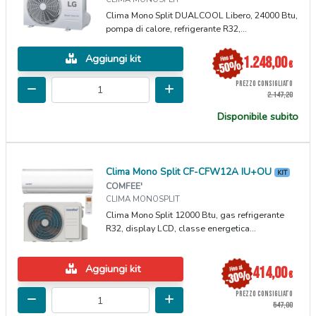
Clima Mono Split DUALCOOL Libero, 24000 Btu,
pompa di calore, refrigerante R32,...
Aggiungi kit
1.248,00
€
PREZZO CONSIGLIATO
2.147,20
Disponibile subito
Clima Mono Split CF-CFW12A IU+OU
KIT
COMFEE'
CLIMA MONOSPLIT
Clima Mono Split 12000 Btu, gas refrigerante
R32, display LCD, classe energetica...
Aggiungi kit
414,00
€
PREZZO CONSIGLIATO
547,00