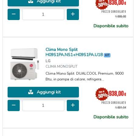
Aggiungi kit
836,00
€
PREZZO CONSIGLIATO
1.586,00
Disponibile subito
Clima Mono Split
H09S1PA.NS1+H09S1PA.U18
KIT
LG
CLIMA MONOSPLIT
Clima Mono Split DUALCOOL Premium, 9000
Btu, in pompa di calore, refrigera...
Aggiungi kit
938,00
€
PREZZO CONSIGLIATO
1.801,94
Disponibile subito