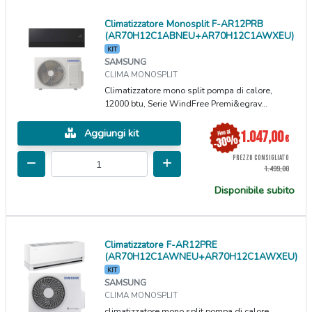
Climatizzatore Monosplit F-AR12PRB
(AR70H12C1ABNEU+AR70H12C1AWXEU)
KIT
SAMSUNG
CLIMA MONOSPLIT
Climatizzatore mono split pompa di calore,
12000 btu, Serie WindFree Premi&egrav...
Aggiungi kit
1.047,00
€
PREZZO CONSIGLIATO
1.499,00
Disponibile subito
Climatizzatore F-AR12PRE
(AR70H12C1AWNEU+AR70H12C1AWXEU)
KIT
SAMSUNG
CLIMA MONOSPLIT
climatizzatore mono split pompa di calore,