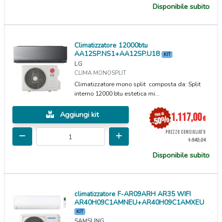
Disponibile subito
Climatizzatore 12000btu
AA12SP.NS1+AA12SP.U18
KIT
LG
CLIMA MONOSPLIT
Climatizzatore mono split composta da: Split
interno 12000 btu estetica mi...
Aggiungi kit
1.117,00
€
PREZZO CONSIGLIATO
1.942,24
Disponibile subito
climatizzatore F-AR09ARH AR35 WIFI
AR40H09C1AMNEU+AR40H09C1AMXEU
KIT
SAMSUNG