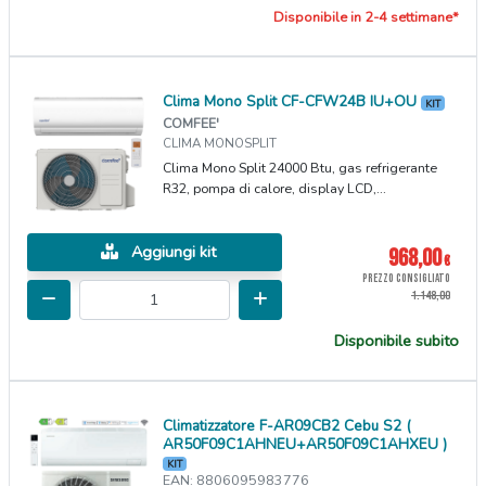
Disponibile in 2-4 settimane*
Clima Mono Split CF-CFW24B IU+OU
KIT
COMFEE'
CLIMA MONOSPLIT
Clima Mono Split 24000 Btu, gas refrigerante
R32, pompa di calore, display LCD,...
Aggiungi kit
968,00
€
PREZZO CONSIGLIATO
1.148,00
Disponibile subito
Climatizzatore F-AR09CB2 Cebu S2 (
AR50F09C1AHNEU+AR50F09C1AHXEU )
KIT
EAN: 8806095983776