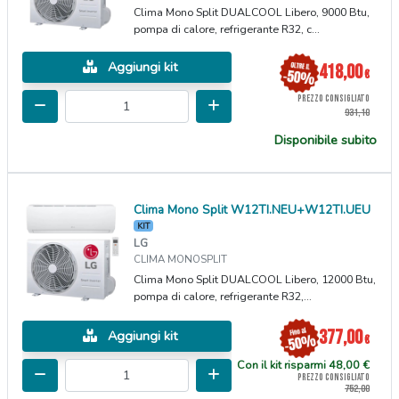
Clima Mono Split DUALCOOL Libero, 9000 Btu,
pompa di calore, refrigerante R32, c...
Aggiungi kit
418,00
€
PREZZO CONSIGLIATO
931,10
Disponibile subito
Clima Mono Split W12TI.NEU+W12TI.UEU
KIT
LG
CLIMA MONOSPLIT
Clima Mono Split DUALCOOL Libero, 12000 Btu,
pompa di calore, refrigerante R32,...
377,00
Aggiungi kit
€
Con il kit risparmi 48,00 €
PREZZO CONSIGLIATO
752,00