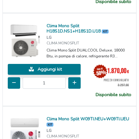
Disponibile subito
Clima Mono Split
H18S1D.NS1+H18S1D.U18
KIT
LG
CLIMA MONOSPLIT
Clima Mono Split DUALCOOL Deluxe, 18000
Btu, in pompa di calore, refrigerante R3...
Aggiungi kit
1.870,00
€
PREZZO CONSIGLIATO
3.297,66
Disponibile subito
Clima Mono Split W09TI.NEU+W09TI.UEU
KIT
LG
CLIMA MONOSPLIT