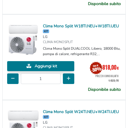
Disponibile subito
Clima Mono Split W18TI.NEU+W18TI.UEU
KIT
LG
CLIMA MONOSPLIT
Clima Mono Split DUALCOOL Libero, 18000 Btu,
pompa di calore, refrigerante R32,...
Aggiungi kit
818,00
€
PREZZO CONSIGLIATO
1.523,78
Disponibile subito
Clima Mono Split W24TI.NEU+W24TI.UEU
KIT
LG
CLIMA MONOSPLIT