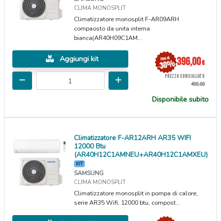
CLIMA MONOSPLIT
Climatizzatore monosplit F-AR09ARH
compaosto da unita interna
bianca(AR40H09C1AM...
Aggiungi kit
396,00
€
PREZZO CONSIGLIATO
499,00
Disponibile subito
Climatizzatore F-AR12ARH AR35 WIFI
12000 Btu
(AR40H12C1AMNEU+AR40H12C1AMXEU)
KIT
SAMSUNG
CLIMA MONOSPLIT
Climatizzatore monosplit in pompa di calore,
serie AR35 Wifi, 12000 btu, compost...