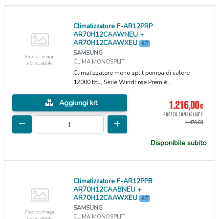
Climatizzatore F-AR12PRP
AR70H12CAAWNEU +
AR70H12CAAWXEU
KIT
SAMSUNG
CLIMA MONOSPLIT
Climatizzatore mono split pompa di calore
12000 btu, Serie WindFree Premiè...
Aggiungi kit
1.216,00
€
PREZZO CONSIGLIATO
1.479,00
Disponibile subito
Climatizzatore F-AR12PPB
AR70H12CAABNEU +
AR70H12CAAWXEU
KIT
SAMSUNG
CLIMA MONOSPLIT