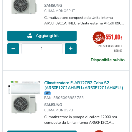
SAMSUNG
CLIMA MONOSPLIT
Climatizzatore composto da Unita interna
AR50F09C1AHNEU e Unita esterna AR50F09C...
Aggiungi kit
551,00
€
PREZZO CONSIGLIATO
699,00
Disponibile subito
Climatizzatore F-AR12CB2 Cebu S2
(AR50F12C1AHNEU+AR50F12C1AHXEU )
KIT
EAN: 8806095983783
SAMSUNG
CLIMA MONOSPLIT
Climatizzatore in pompa di calore 12000 btu
composto da Unita interna AR50F12C1A...