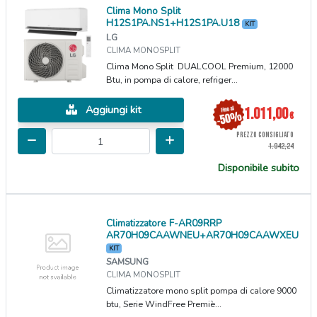
Clima Mono Split
H12S1PA.NS1+H12S1PA.U18
KIT
LG
CLIMA MONOSPLIT
Clima Mono Split DUALCOOL Premium, 12000
Btu, in pompa di calore, refriger...
Aggiungi kit
1.011,00
€
PREZZO CONSIGLIATO
1.942,24
Disponibile subito
Climatizzatore F-AR09RRP
AR70H09CAAWNEU+AR70H09CAAWXEU
KIT
SAMSUNG
CLIMA MONOSPLIT
Climatizzatore mono split pompa di calore 9000
btu, Serie WindFree Premiè...