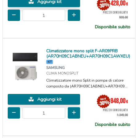
Aggiungi kit
428,00
€
PREZZO CONSIGLIATO
599,00
Disponibile subito
Climatizzatore mono split F-AR09PRB
(AR70H09C1ABNEU+AR70H09C1AWXEU)
KIT
SAMSUNG
CLIMA MONOSPLIT
Climatizzatore mono Split in pompa di calore
composto da (AR70H09C1ABNEU+AR70H09...
Aggiungi kit
948,00
€
PREZZO CONSIGLIATO
1.349,00
Disponibile subito