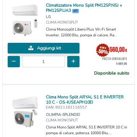
Climatizzatore Mono Split PM12SP.NSJ +
PM12SP.UA3
KIT
LG
CLIMA MONOSPLIT
Clima Monosplit Libero Plus Wi-Fi Smart
Inverter, 12000 Btu, pompa di calore, Ra...
Aggiungi kit
560,00
€
PREZZO CONSIGLIATO
1.687,26
Disponibile subito
Clima Mono Split ARYAL S1 E INVERTER
10 C - OS-K/SEAPH10EI
EAN: 8021183116557
OLIMPIA-SPLENDID
CLIMA MONOSPLIT
Clima Mono Split ARYAL S1 E INVERTER 10 C in
pompa di calore, potenza 10000 Btu,...