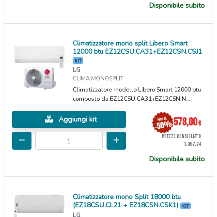
Disponibile subito
Climatizzatore mono split Libero Smart
12000 btu EZ12CSU.CA31+EZ12CSN.CSJ1
KIT
LG
CLIMA MONOSPLIT
Climatizzatore modello Libero Smart 12000 btu
composto da EZ12CSU.CA31+EZ12CSN.N...
Aggiungi kit
578,00
€
PREZZO CONSIGLIATO
1.057,74
Disponibile subito
Climatizzatore mono Split 18000 btu
(EZ18CSU.CL21 + EZ18CSN.CSK1)
KIT
LG