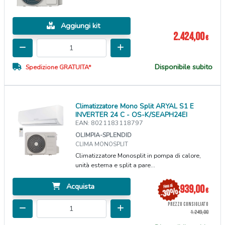
Aggiungi kit
2.424,00
€
Disponibile subito
Spedizione GRATUITA*
Climatizzatore Mono Split ARYAL S1 E
INVERTER 24 C - OS-K/SEAPH24EI
EAN: 8021183118797
OLIMPIA-SPLENDID
CLIMA MONOSPLIT
Climatizzatore Monosplit in pompa di calore,
unità esterna e split a pare...
Acquista
939,00
€
PREZZO CONSIGLIATO
1.249,00