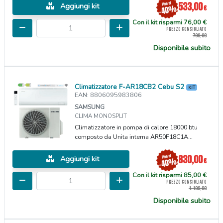
533,00
Aggiungi kit
€
Con il kit risparmi 76,00 €
PREZZO CONSIGLIATO
799,00
Disponibile subito
Climatizzatore F-AR18CB2 Cebu S2
KIT
EAN: 8806095983806
SAMSUNG
CLIMA MONOSPLIT
Climatizzatore in pompa di calore 18000 btu
composto da Unita interna AR50F18C1A...
830,00
Aggiungi kit
€
Con il kit risparmi 85,00 €
PREZZO CONSIGLIATO
1.199,00
Disponibile subito