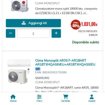
CLIMA MONOSPLIT
Climatizzatore mono split 18000 btu, composto
da EZ18CSU.CL21 + EZ18CSN.CSK1, cl...
Aggiungi kit
1.031,00
€
PREZZO CONSIGLIATO
2.094,74
Disponibile subito
Clima Monosplit AR35 F-AR18ART
AR18TXHQASINEU+AR18TXHQASIXEU
KIT
EAN: 8806090379086
SAMSUNG
CLIMA MONOSPLIT
Clima Monosplit F-AR18ART, serie AR35, 18000
Btu, filtro HD antiallergeni, gas r...
Home
Filtri
Carrello
Accedi
Aggiungi kit
672,00
€