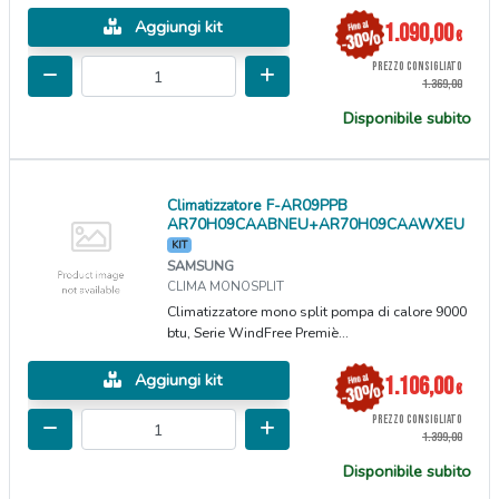
Aggiungi kit
1.090,00
€
PREZZO CONSIGLIATO
1.369,00
Disponibile subito
Climatizzatore F-AR09PPB
AR70H09CAABNEU+AR70H09CAAWXEU
KIT
SAMSUNG
CLIMA MONOSPLIT
Climatizzatore mono split pompa di calore 9000
btu, Serie WindFree Premiè...
Aggiungi kit
1.106,00
€
PREZZO CONSIGLIATO
1.399,00
Disponibile subito