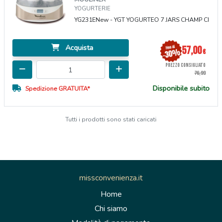
YOGURTERIE
YG231ENew - YGT YOGURTEO 7 JARS CHAMP CI
Acquista
57,00
€
PREZZO CONSIGLIATO
76,99
Disponibile subito
Spedizione GRATUITA*
Tutti i prodotti sono stati caricati
missconvenienza.it
Home
Chi siamo