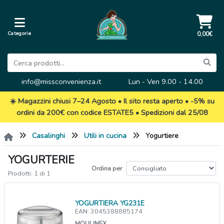
Categorie
0,00€
info@missconvenienza.it
Lun - Ven 9.00 - 14.00
☀️ Magazzini chiusi 7–24 Agosto • Il sito resta aperto • -5% su
ordini da 200€ con codice ESTATE5 • Spedizioni dal 25/08
Casalinghi
Utili in cucina
Yogurtiere
YOGURTERIE
Ordina per
Prodotti: 1 di 1
YOGURTIERA YG231E
EAN: 3045388885174
MOULINEX