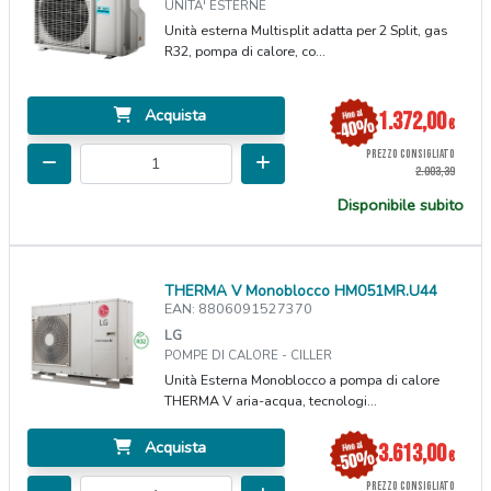
UNITA' ESTERNE
Unità esterna Multisplit adatta per 2 Split, gas
R32, pompa di calore, co...
Acquista
1.372,00
€
PREZZO CONSIGLIATO
2.003,39
Disponibile subito
THERMA V Monoblocco HM051MR.U44
EAN: 8806091527370
LG
POMPE DI CALORE - CILLER
Unità Esterna Monoblocco a pompa di calore
THERMA V aria-acqua, tecnologi...
Acquista
3.613,00
€
PREZZO CONSIGLIATO