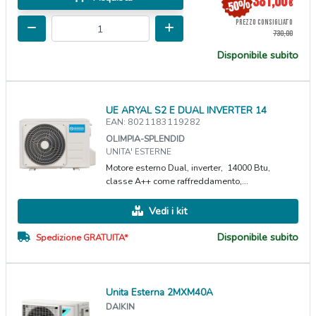
381,00
€
PREZZO CONSIGLIATO
730,00
Disponibile subito
UE ARYAL S2 E DUAL INVERTER 14
EAN: 8021183119282
OLIMPIA-SPLENDID
UNITA' ESTERNE
Motore esterno Dual, inverter, 14000 Btu,
classe A++ come raffreddamento,...
Vedi i kit
Disponibile subito
Spedizione GRATUITA*
Unita Esterna 2MXM40A
DAIKIN