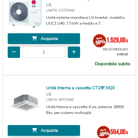
LG
UNITA' ESTERNE
Unità esterna monofase LG Inverter, modello
UUC1.U40, 7,5 kW a freddo e 7...
Acquista
1.529,00
€
PREZZO CONSIGLIATO
2.698,00
Disponibile subito
Unità Interna a cassetta CT18F.NQ0
LG
UNITA' INTERNE
Unità Interna a cassetta 4 vie, potenza 18000
Btu, per sistemi multisplit...
Acquista
504,00
€