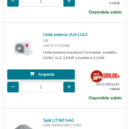
7.179,00
Disponibile subito
Unità esterna UUA1.UL0
LG
UNITA' ESTERNE
Unita esterna monofase LG Inverter, modello
UUA1. UL0, 2,6 kW a freddo e 3,1 kW...
Acquista
599,00
€
PREZZO CONSIGLIATO
1.043,00
Disponibile subito
Split UT36F.NA0
EAN: 8806098573981