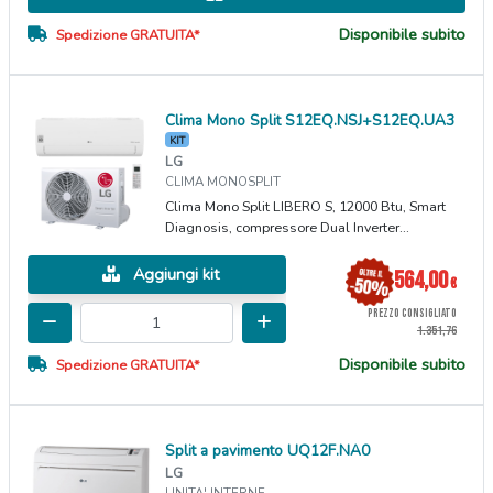
Disponibile subito
Spedizione GRATUITA*
Clima Mono Split S12EQ.NSJ+S12EQ.UA3
KIT
LG
CLIMA MONOSPLIT
Clima Mono Split LIBERO S, 12000 Btu, Smart
Diagnosis, compressore Dual Inverter...
Aggiungi kit
564,00
€
PREZZO CONSIGLIATO
1.351,76
Disponibile subito
Spedizione GRATUITA*
Split a pavimento UQ12F.NA0
LG
UNITA' INTERNE