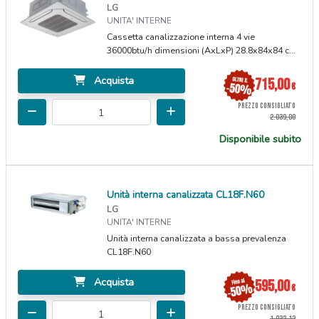
LG
UNITA' INTERNE
Cassetta canalizzazione interna 4 vie
36000btu/h dimensioni (AxLxP) 28.8x84x84 c...
Acquista
715,00
€
PREZZO CONSIGLIATO
2.039,00
Disponibile subito
Unità interna canalizzata CL18F.N60
LG
UNITA' INTERNE
Unità interna canalizzata a bassa prevalenza
CL18F.N60
Acquista
595,00
€
PREZZO CONSIGLIATO
1.032,12