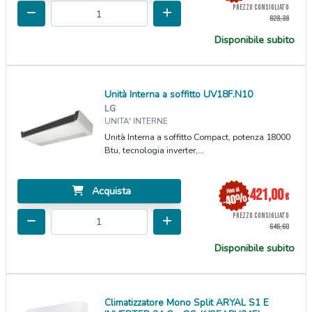
PREZZO CONSIGLIATO
828,38
Disponibile subito
Unità Interna a soffitto UV18F.N10
LG
UNITA' INTERNE
Unità Interna a soffitto Compact, potenza 18000
Btu, tecnologia inverter,...
Acquista
421,00
€
PREZZO CONSIGLIATO
646,60
Disponibile subito
Climatizzatore Mono Split ARYAL S1 E