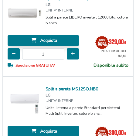
LG
UNITA' INTERNE
Split a parete LIBERO inverter, 12000 Btu, colore
bianco.
Acquista
329,00
€
PREZZO CONSIGLIATO
762,50
Disponibile subito
Spedizione GRATUITA*
Split a parete MS12SQ.NB0
LG
UNITA' INTERNE
Unita' Interna a parete Standard per sistemi
Multi Split, Inverter, colore bianc...
Acquista
300,00
€