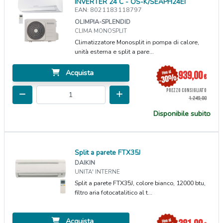
INVERTER 24 C - OS-K/SEAPH24EI
EAN: 8021183118797
OLIMPIA-SPLENDID
CLIMA MONOSPLIT
Climatizzatore Monosplit in pompa di calore,
unità esterna e split a pare...
Acquista
939,00
€
PREZZO CONSIGLIATO
1.249,00
Disponibile subito
Split a parete FTX35J
DAIKIN
UNITA' INTERNE
Split a parete FTX35J, colore bianco, 12000 btu,
filtro aria fotocatalitico al t...
Acquista