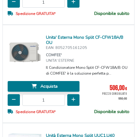
Disponibile subito
Spedizione GRATUITA*
Unita' Esterna Mono Split CF-CFW18A/B
OU
EAN: 8052705161205
COMFEE'
UNITA' ESTERNE
Il Condizionatore Mono Split CF-CFW18A/B OU
di COMFEE' è la soluzione perfetta p...
Acquista
506,00
€
PREZZO CONSIGLIATO
550,00
Disponibile subito
Spedizione GRATUITA*
Unità Esterna Mono Split UUC1.U40