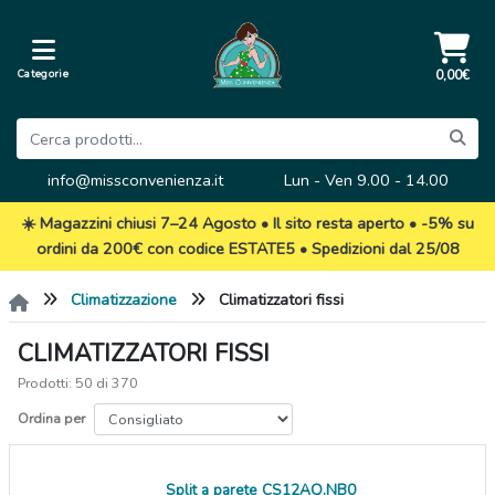
Categorie
0,00€
info@missconvenienza.it
Lun - Ven 9.00 - 14.00
☀️ Magazzini chiusi 7–24 Agosto • Il sito resta aperto • -5% su
ordini da 200€ con codice ESTATE5 • Spedizioni dal 25/08
Climatizzazione
Climatizzatori fissi
CLIMATIZZATORI FISSI
Prodotti: 50 di 370
Ordina per
Split a parete CS12AQ.NB0