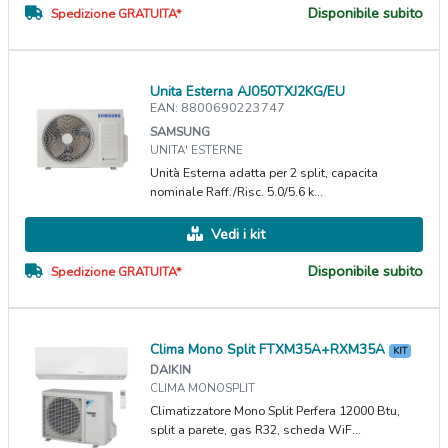
Disponibile subito
Spedizione GRATUITA*
Unita Esterna AJ050TXJ2KG/EU
EAN: 8800690223747
SAMSUNG
UNITA' ESTERNE
Unità Esterna adatta per 2 split, capacita
nominale Raff./Risc. 5.0/5.6 k...
Vedi i kit
Disponibile subito
Spedizione GRATUITA*
Clima Mono Split FTXM35A+RXM35A
KIT
DAIKIN
CLIMA MONOSPLIT
Climatizzatore Mono Split Perfera 12000 Btu,
split a parete, gas R32, scheda WiF...