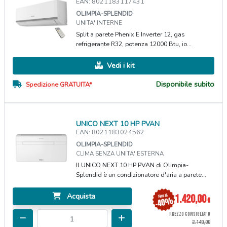
EAN: 8021183117431
OLIMPIA-SPLENDID
UNITA' INTERNE
Split a parete Phenix E Inverter 12, gas
refrigerante R32, potenza 12000 Btu, io...
Vedi i kit
Disponibile subito
Spedizione GRATUITA*
UNICO NEXT 10 HP PVAN
EAN: 8021183024562
OLIMPIA-SPLENDID
CLIMA SENZA UNITA' ESTERNA
Il UNICO NEXT 10 HP PVAN di Olimpia-
Splendid è un condizionatore d'aria a parete...
Acquista
1.420,00
€
PREZZO CONSIGLIATO
2.149,00