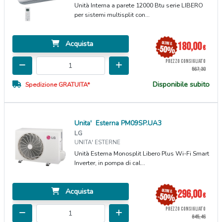
Unità Interna a parete 12000 Btu serie LIBERO
per sistemi multisplit con...
Acquista
180,00
€
PREZZO CONSIGLIATO
567,30
Disponibile subito
Spedizione GRATUITA*
Unita' Esterna PM09SP.UA3
LG
UNITA' ESTERNE
Unità Esterna Monosplit Libero Plus Wi-Fi Smart
Inverter, in pompa di cal...
Acquista
296,00
€
PREZZO CONSIGLIATO
845,46