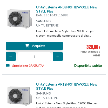
Unita' Esterna AR09NXFHBWKXEU New
STYLE Plus
EAN: 8801643115883
SAMSUNG
UNITA' ESTERNE
Unita Esterna New Style Plus, 9000 Btu per
sistemi monosplit, compressore digita...
Acquista
320,00
€
PREZZO CONSIGLIATO
365,39
Disponibile subito
Spedizione GRATUITA*
Unita' Esterna AR12NXFHBWKXEU New
STYLE Plus
SAMSUNG
UNITA' ESTERNE
Unita' Esterna New Style Plus, 12000 Btu per
sistemi monosplit, compressore digi...