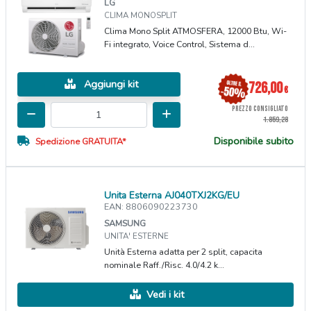
LG
CLIMA MONOSPLIT
Clima Mono Split ATMOSFERA, 12000 Btu, Wi-
Fi integrato, Voice Control, Sistema d...
Aggiungi kit
726,00
€
PREZZO CONSIGLIATO
1.859,28
Disponibile subito
Spedizione GRATUITA*
Unita Esterna AJ040TXJ2KG/EU
EAN: 8806090223730
SAMSUNG
UNITA' ESTERNE
Unità Esterna adatta per 2 split, capacita
nominale Raff./Risc. 4.0/4.2 k...
Vedi i kit