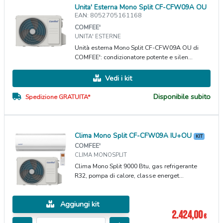
Unita' Esterna Mono Split CF-CFW09A OU
EAN: 8052705161168
COMFEE'
UNITA' ESTERNE
Unità esterna Mono Split CF-CFW09A OU di
COMFEE': condizionatore potente e silen...
Vedi i kit
Disponibile subito
Spedizione GRATUITA*
Clima Mono Split CF-CFW09A IU+OU
KIT
COMFEE'
CLIMA MONOSPLIT
Clima Mono Split 9000 Btu, gas refrigerante
R32, pompa di calore, classe energet...
Aggiungi kit
2.424,00
€