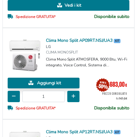
Vedi i kit
Disponibile subito
Spedizione GRATUITA*
Clima Mono Split AP09RT.NSJ/UA3
KIT
LG
CLIMA MONOSPLIT
Clima Mono Split ATMOSFERA, 9000 Btu, Wi-Fi
integrato, Voice Control, Sistema di...
Aggiungi kit
683,00
€
PREZZO CONSIGLIATO
1.747,04
Disponibile subito
Spedizione GRATUITA*
Clima Mono Split AP12RT.NSJ/UA3
KIT