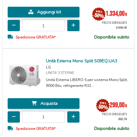
Aggiungi kit
1.334,00
€
PREZZO CONSIGLIATO
3.036,42
Disponibile subito
Spedizione GRATUITA*
Unità Esterna Mono Split S09EQ.UA3
LG
UNITA' ESTERNE
Unità Esterna LIBERO S per sistema Mono Split,
9000 Btu, refrigerante R32...
Acquista
299,00
€
PREZZO CONSIGLIATO
802,76
Disponibile subito
Spedizione GRATUITA*