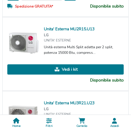
Disponibile subito
Spedizione GRATUITA*
Unita' Esterna MU2R15.U13
LG
UNITA' ESTERNE
Unità esterna Multi Split adatta per 2 split,
potenza 15000 Btu, compress...
Vedi i kit
Disponibile subito
Unita' Esterna MU3R21.U23
LG
UNITA' ESTERNE
Unità esterna Multi Split adatta per 3 split,
Home
Filtri
Carrello
Accedi
potenza 21000 Btu, compress...