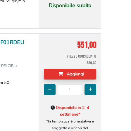
tà 55 giri/min.
Disponibile subito
 SJF01RDEU
551,00
PREZZO CONSIGLIATO
589,00
DEI CIBI >
Aggiungi
ni 50.
Disponibile in 2-4
settimane*
*la tempistica è orientativa e
soggetta a vincoli del