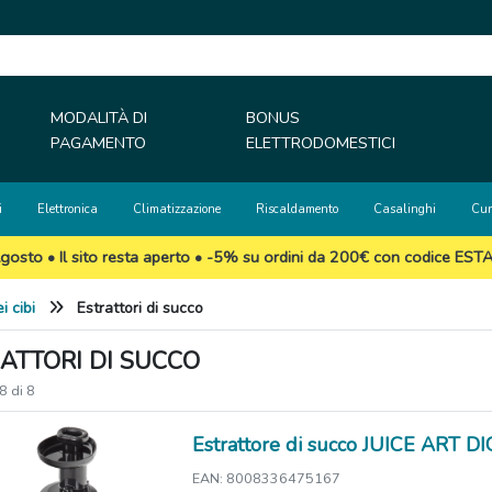
MODALITÀ DI
BONUS
PAGAMENTO
ELETTRODOMESTICI
i
Elettronica
Climatizzazione
Riscaldamento
Casalinghi
Cur
gosto • Il sito resta aperto • -5% su ordini da 200€ con codice EST
i cibi
Estrattori di succo
ATTORI DI SUCCO
 8 di 8
Estrattore di succo JUICE ART 
EAN: 8008336475167