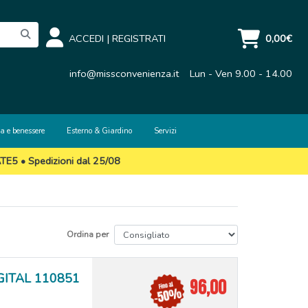
ACCEDI
|
REGISTRATI
0,00€
info@missconvenienza.it
Lun - Ven 9.00 - 14.00
a e benessere
Esterno & Giardino
Servizi
ATE5 • Spedizioni dal 25/08
Ordina per
DIGITAL 110851
96,00