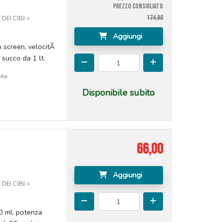
PREZZO CONSIGLIATO
174,90
DEI CIBI >
Aggiungi
h screen, velocitÃ
 succo da 1 lt.
nte
Disponibile subito
66,00
Aggiungi
DEI CIBI >
0 ml, potenza