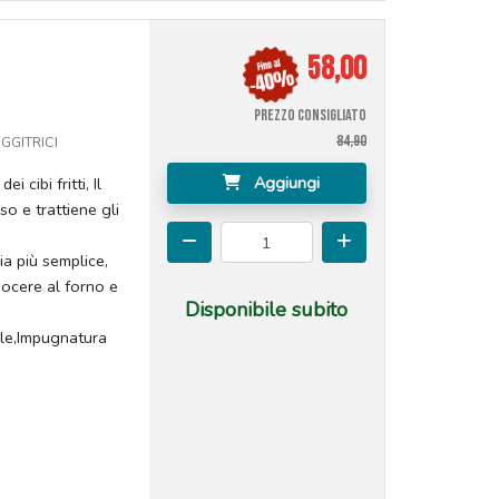
58,00
PREZZO CONSIGLIATO
84,90
GGITRICI
Aggiungi
 cibi fritti, Il
so e trattiene gli
ia più semplice,
cuocere al forno e
Disponibile subito
bile,Impugnatura