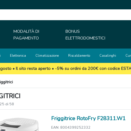
MODALITÀ DI
BONUS
PAGAMENTO
ELETTRODOMESTICI
i
Elettronica
Climatizzazione
Riscaldamento
Casalinghi
Cur
gosto • Il sito resta aperto • -5% su ordini da 200€ con codice EST
iggitrici
GITRICI
 25 di 58
Friggitrice RotoFry F28311.W1
EAN: 8004399252332