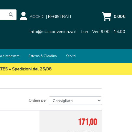
ACCEDI
|
REGISTRATI
0,00€
info@missconvenienza.it
Lun - Ven 9.00 - 14.00
a e benessere
Esterno & Giardino
Servizi
ATE5 • Spedizioni dal 25/08
Ordina per
171,00