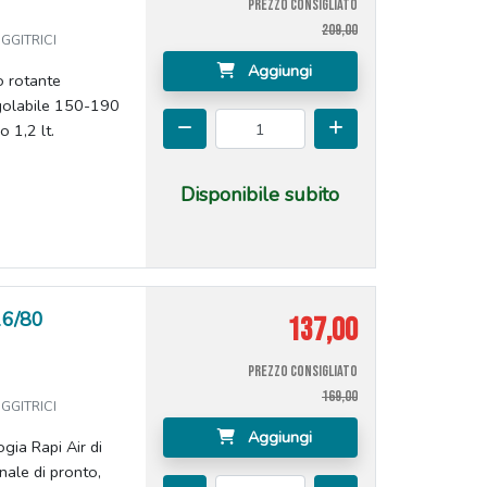
PREZZO CONSIGLIATO
209,00
GGITRICI
Aggiungi
o rotante
golabile 150-190
o 1,2 lt.
Disponibile subito
16/80
137,00
PREZZO CONSIGLIATO
169,00
GGITRICI
Aggiungi
ogia Rapi Air di
gnale di pronto,