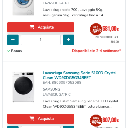
LAVASCIUGATRICI
Lavasciuga serie 700 , Lavaggio 8Kg,
asciugatura 5Kg, centrifuga fino a 14...
Acquista
581,00
€
PREZZO CONSIGLIATO
899,00
Bonus
Disponibile in 2-4 settimane*
Lavasciuga Samsung Serie 5100D Crystal
Clean WD90DG5G34BEET
EAN: 8806097053088
SAMSUNG
LAVASCIUGATRICI
Lavasciuga slim Samsung Serie 5100D Crystal
Clean WD90DG5G34BEET, colore bianco,...
Acquista
607,00
€