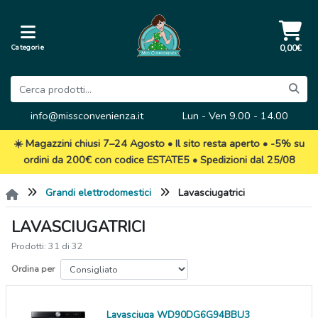
Categorie
0,00€
info@missconvenienza.it
Lun - Ven 9.00 - 14.00
☀️ Magazzini chiusi 7–24 Agosto • Il sito resta aperto • -5% su
ordini da 200€ con codice ESTATE5 • Spedizioni dal 25/08
Grandi elettrodomestici
Lavasciugatrici
LAVASCIUGATRICI
Prodotti: 31 di 32
Ordina per
Lavasciuga WD90DG6G94BBU3