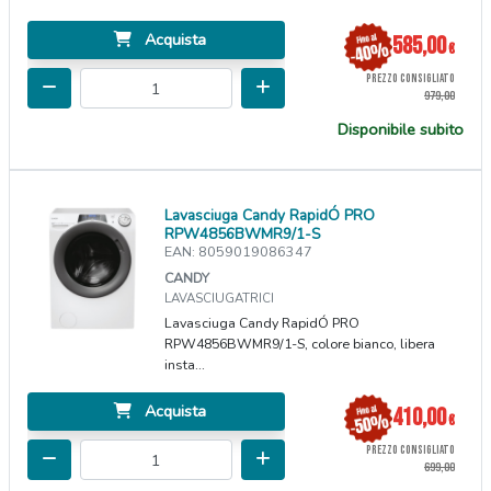
Acquista
585,00
€
PREZZO CONSIGLIATO
979,00
Disponibile subito
Lavasciuga Candy RapidÓ PRO
RPW4856BWMR9/1-S
EAN: 8059019086347
CANDY
LAVASCIUGATRICI
Lavasciuga Candy RapidÓ PRO
RPW4856BWMR9/1-S, colore bianco, libera
insta...
Acquista
410,00
€
PREZZO CONSIGLIATO
699,00