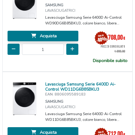
SAMSUNG
LAVASCIUGATRICI
Lavasciuga Samsung Serie 6400D Ai-Control
WD90DG6B85BKU3, colore bianco, libera...
Acquista
708,00
€
PREZZO CONSIGLIATO
1.099,00
Disponibile subito
Lavasciuga Samsung Serie 6400D Ai-
Control WD11DG6B85BKU3
EAN: 8806095589183
SAMSUNG
LAVASCIUGATRICI
Lavasciuga Samsung Serie 6400D Ai-Control
WD11DG6B85BKU3, colore bianco, libera...
Acquista
712,00
€