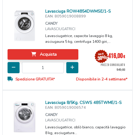
Lavasciuga ROW4854DWMSE/1-S
EAN: 8059019008899
CANDY
LAVASCIUGATRICI
Lavasciugatrice, capacita lavaggio 8 kg,
asciugaura 5 kg, centrifuga 1400 giri,...
Acquista
416,00
€
PREZZO CONSIGLIATO
549,00
Spedizione GRATUITA*
Disponibile in 2-4 settimane*
Lavasciuga 8/5Kg. CSWS 485TWME/1-S
EAN: 8059019006574
CANDY
LAVASCIUGATRICI
Lavasciugatrice, oblò bianco, capacità lavaggio
8 kg, asciugatura...