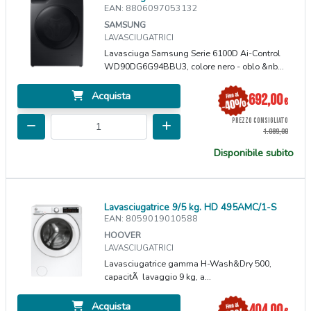
EAN: 8806097053132
SAMSUNG
LAVASCIUGATRICI
Lavasciuga Samsung Serie 6100D Ai-Control
WD90DG6G94BBU3, colore nero - oblo &nb...
Acquista
692,00
€
PREZZO CONSIGLIATO
1.089,00
Disponibile subito
Lavasciugatrice 9/5 kg. HD 495AMC/1-S
EAN: 8059019010588
HOOVER
LAVASCIUGATRICI
Lavasciugatrice gamma H-Wash&Dry 500,
capacitÃ lavaggio 9 kg, a...
Acquista
404,00