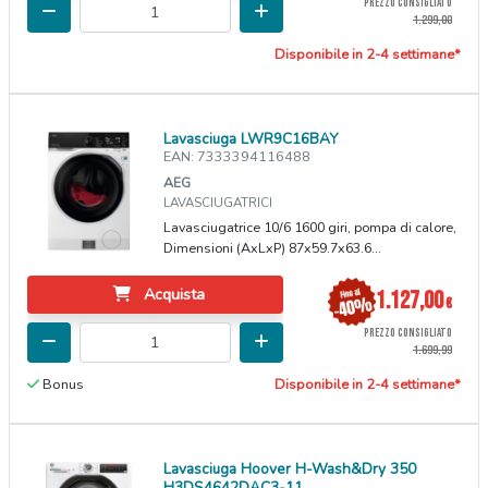
PREZZO CONSIGLIATO
1.299,00
Disponibile in 2-4 settimane*
Lavasciuga LWR9C16BAY
EAN: 7333394116488
AEG
LAVASCIUGATRICI
Lavasciugatrice 10/6 1600 giri, pompa di calore,
Dimensioni (AxLxP) 87x59.7x63.6...
Acquista
1.127,00
€
PREZZO CONSIGLIATO
1.699,99
Bonus
Disponibile in 2-4 settimane*
Lavasciuga Hoover H-Wash&Dry 350
H3DS4642DAC3-11