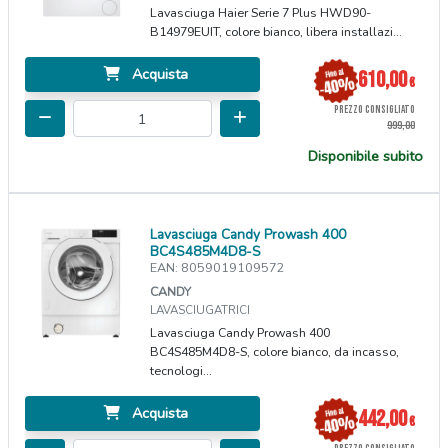
Lavasciuga Haier Serie 7 Plus HWD90-
B14979EUIT, colore bianco, libera installazi...
Acquista
610,00
€
PREZZO CONSIGLIATO
999,00
Disponibile subito
Lavasciuga Candy Prowash 400
BC4S485M4D8-S
EAN: 8059019109572
CANDY
LAVASCIUGATRICI
Lavasciuga Candy Prowash 400
BC4S485M4D8-S, colore bianco, da incasso,
tecnologi...
Acquista
442,00
€