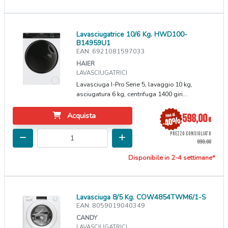
Lavasciugatrice 10/6 Kg. HWD100-
B14959U1
EAN: 6921081597033
HAIER
LAVASCIUGATRICI
Lavasciuga I-Pro Serie 5, lavaggio 10 kg,
asciugatura 6 kg, centrifuga 1400 giri...
Acquista
598,00
€
PREZZO CONSIGLIATO
999,00
Disponibile in 2-4 settimane*
Lavasciuga 8/5 Kg. COW4854TWM6/1-S
EAN: 8059019040349
CANDY
LAVASCIUGATRICI