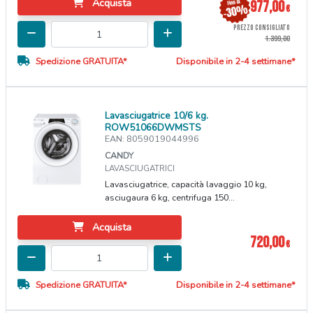
Acquista
977,00
€
PREZZO CONSIGLIATO
1.399,00
Spedizione GRATUITA*
Disponibile in 2-4 settimane*
Lavasciugatrice 10/6 kg.
ROW51066DWMSTS
EAN: 8059019044996
CANDY
LAVASCIUGATRICI
Lavasciugatrice, capacità lavaggio 10 kg,
asciugaura 6 kg, centrifuga 150...
Acquista
720,00
€
Spedizione GRATUITA*
Disponibile in 2-4 settimane*