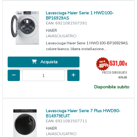
Lavasciuga Haier Serie 1 HWD100-
BP16929AS
EAN: 6921081507391
HAIER
LAVASCIUGATRICI
Lavasciuga Haier Serie 1 HWD100-BP16929AS,
colore bianco, libera installazione,...
Acquista
531,00
€
PREZZO CONSIGLIATO
879,00
Disponibile subito
Lavasciuga Haier Serie 7 Plus HWD90-
B14979EUIT
EAN: 6921081507711
HAIER
LAVASCIUGATRICI