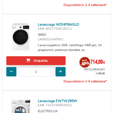
Disponibile in 2-4 settimane*
Lavasciuga WDNP064SLD
EAN: 8017709315511
SMEG
LAVASCIUGATRICI
Lavasciugatrice 10/6, centrifuga 1400 giri, 14
programmi, partenza ritardata, te...
Acquista
714,00
€
PREZZO CONSIGLIATO
1.159,00
Disponibile in 2-4 settimane*
Lavasciuga EW7W285W
EAN: 7333394054032
ELECTROLUX