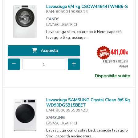
Lavasciuga 6/4 kg CSOW44644TWMB6-S
EAN: 8059019086316
CANDY
LAVASCIUGATRICI
Lavasciuga slim, colore oblò Nero, capacità
lavaggio 6 kg, asciuga...
Acquista
441,00
€
PREZZO CONSIGLIATO
799,00
Disponibile subito
Lavasciuga SAMSUNG Crystal Clean 9/6 Kg
WD90DG5B15BEET
EAN: 8806095589428
SAMSUNG
LAVASCIUGATRICI
Lavasciuga con display Led, capacita lavaggio
9 kg, capacità asciugatura...