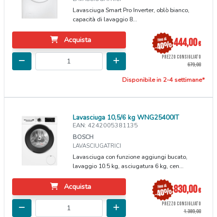
Lavasciuga Smart Pro Inverter, oblò bianco,
capacità di lavaggio 8...
Acquista
444,00
€
PREZZO CONSIGLIATO
679,00
Disponibile in 2-4 settimane*
Lavasciuga 10,5/6 kg WNG25400IT
EAN: 4242005381135
BOSCH
LAVASCIUGATRICI
Lavasciuga con funzione aggiungi bucato,
lavaggio 10.5 kg, asciugatura 6 kg, cen...
Acquista
830,00
€
PREZZO CONSIGLIATO
1.389,00