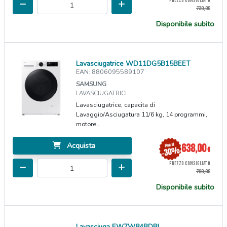
PREZZO CONSIGLIATO
739,00
Disponibile subito
Lavasciugatrice WD11DG5B15BEET
EAN: 8806095589107
SAMSUNG
LAVASCIUGATRICI
Lavasciugatrice, capacita di
Lavaggio/Asciugatura 11/6 kg, 14 programmi,
motore...
Acquista
638,00
€
PREZZO CONSIGLIATO
799,00
Disponibile subito
Lavasciuga EW7W84BDBI