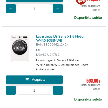
PREZZO CONSIGLIATO
1.099,00
Disponibile subito
Lavasciuga LG Serie X1 6 Motion
W4NX1085NWB
EAN: 8806096212424
LG
LAVASCIUGATRICI
Lavasciuga LG Serie X1 6 Motion
W4NX1085NWB, colore bianco, libera
installazione...
Acquista
593,00
€
PREZZO CONSIGLIATO
679,00
Disponibile subito