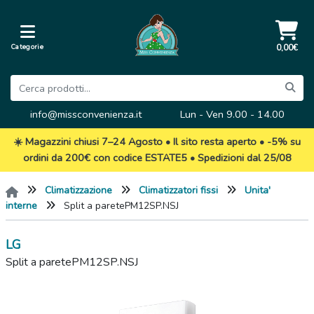
Categorie
0,00€
info@missconvenienza.it
Lun - Ven 9.00 - 14.00
☀️ Magazzini chiusi 7–24 Agosto • Il sito resta aperto • -5% su
ordini da 200€ con codice ESTATE5 • Spedizioni dal 25/08
Climatizzazione
Climatizzatori fissi
Unita'
interne
Split a paretePM12SP.NSJ
LG
Split a paretePM12SP.NSJ