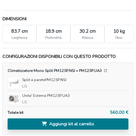
DIMENSIONI
83.7 cm
18.9 cm
30.2 cm
10 kg
Larghezza
Profondità
Altezza
Peso
CONFIGURAZIONI DISPONIBILI CON QUESTO PRODOTTO
Climatizzatore Mono Split PM12SP.NSJ + PM12SP.UA3
Split a paretePM12SP.NSJ
LG
Unita' Esterna PM12SP.UA3
LG
560,00 €
Totale kit
Aggiungi kit al carrello