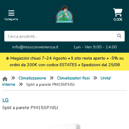
Categorie
0,00€
info@missconvenienza.it
Lun - Ven 9.00 - 14.00
☀️ Magazzini chiusi 7–24 Agosto • Il sito resta aperto • -5% su
ordini da 200€ con codice ESTATE5 • Spedizioni dal 25/08
Climatizzazione
Climatizzatori fissi
Unita'
interne
Split a parete PM15SP.NSJ
LG
Split a parete PM15SP.NSJ