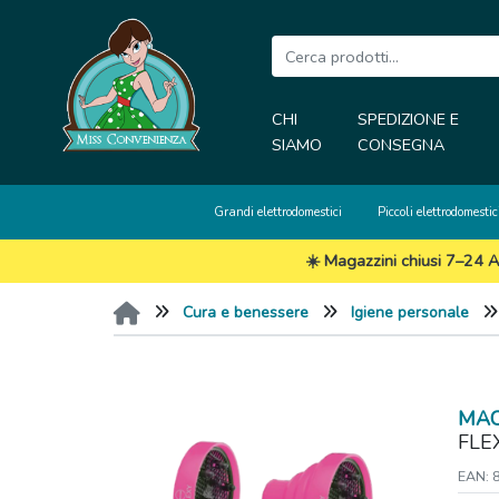
CHI
SPEDIZIONE E
SIAMO
CONSEGNA
Grandi elettrodomestici
Piccoli elettrodomestic
☀️ Magazzini chiusi 7–24 A
Cura e benessere
Igiene personale
MA
FLEX
EAN: