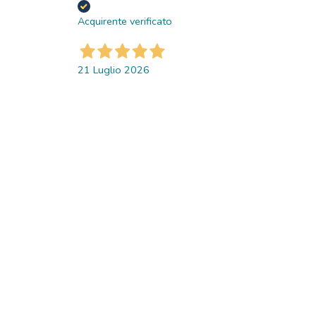
Acquirente verificato
21 Luglio 2026
Tutto ok La prfessionalitá e la gentilezza.
Grazie
Acquirente verificato
21 Luglio 2026
Ottima veramente. Professionali e
velocissimi
Acquirente verificato
20 Luglio 2026
Velocissimi e affidabili