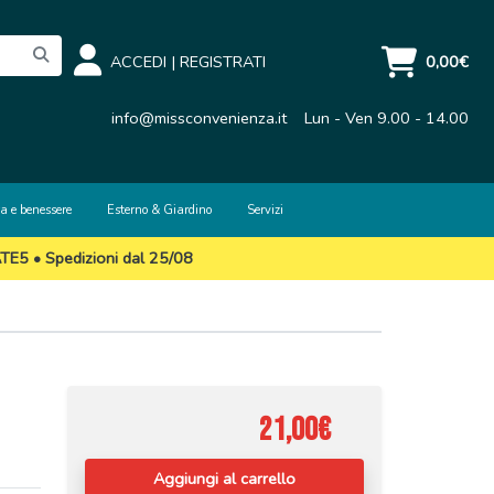
ACCEDI
|
REGISTRATI
0,00€
info@missconvenienza.it
Lun - Ven 9.00 - 14.00
a e benessere
Esterno & Giardino
Servizi
ATE5 • Spedizioni dal 25/08
21,00€
Aggiungi al carrello