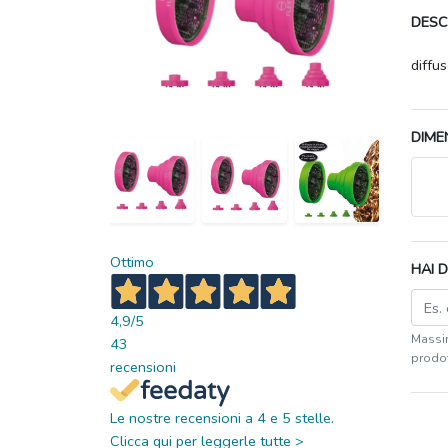
DESC
diffu
DIME
Ottimo
HAI 
4,9
/5
Massim
43
prodot
recensioni
Le nostre recensioni a 4 e 5 stelle.
Clicca qui per leggerle tutte >