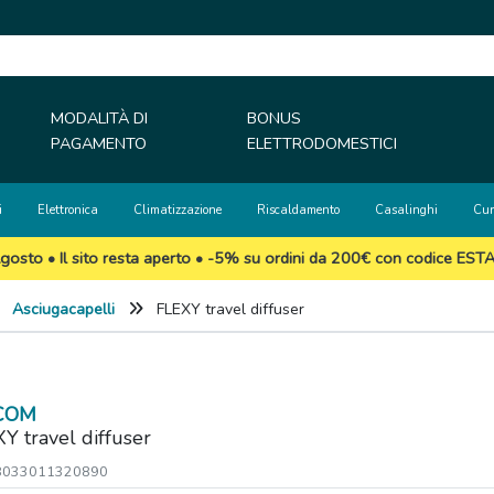
MODALITÀ DI
BONUS
PAGAMENTO
ELETTRODOMESTICI
i
Elettronica
Climatizzazione
Riscaldamento
Casalinghi
Cur
gosto • Il sito resta aperto • -5% su ordini da 200€ con codice EST
Asciugacapelli
FLEXY travel diffuser
COM
Y travel diffuser
 8033011320890