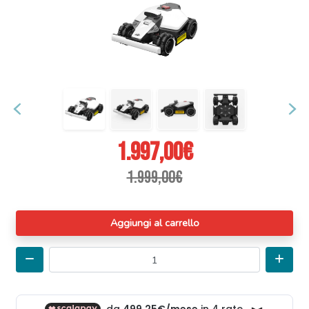
Precedente
Suc
1.997,00€
1.999,00€
Aggiungi al carrello