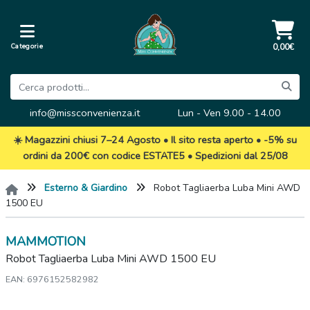
Categorie
0,00€
info@missconvenienza.it
Lun - Ven 9.00 - 14.00
☀️ Magazzini chiusi 7–24 Agosto • Il sito resta aperto • -5% su
ordini da 200€ con codice ESTATE5 • Spedizioni dal 25/08
Esterno & Giardino
Robot Tagliaerba Luba Mini AWD
1500 EU
MAMMOTION
Robot Tagliaerba Luba Mini AWD 1500 EU
EAN: 6976152582982