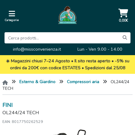
Categorie
0,00€
info@missconvenienza.it
Lun - Ven 9.00 - 14.00
☀️ Magazzini chiusi 7–24 Agosto • Il sito resta aperto • -5% su
ordini da 200€ con codice ESTATE5 • Spedizioni dal 25/08
Esterno & Giardino
Compressori aria
OL244/24
TECH
FINI
OL244/24 TECH
EAN: 8017750262529