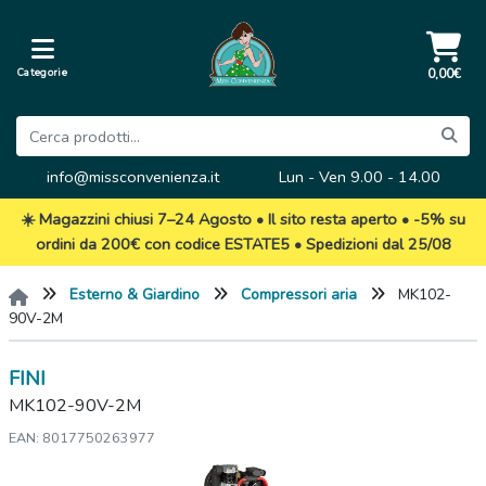
Categorie
0,00€
info@missconvenienza.it
Lun - Ven 9.00 - 14.00
☀️ Magazzini chiusi 7–24 Agosto • Il sito resta aperto • -5% su
ordini da 200€ con codice ESTATE5 • Spedizioni dal 25/08
Esterno & Giardino
Compressori aria
MK102-
90V-2M
FINI
MK102-90V-2M
EAN: 8017750263977