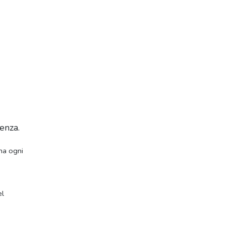
enza.
na ogni
el