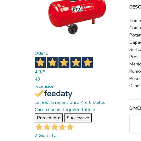
DESC
Comp
Compr
Poten
Capac
Serba
Ottimo
Press
Manig
Rumor
4,9
/5
Peso 
43
Dimen
recensioni
Le nostre recensioni a 4 e 5 stelle.
DIME
Clicca qui per leggerle tutte >
Precedente
Successivo
2 Giorni Fa