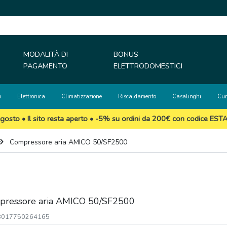
MODALITÀ DI
BONUS
PAGAMENTO
ELETTRODOMESTICI
i
Elettronica
Climatizzazione
Riscaldamento
Casalinghi
Cur
gosto • Il sito resta aperto • -5% su ordini da 200€ con codice EST
Compressore aria AMICO 50/SF2500
pressore aria AMICO 50/SF2500
 8017750264165