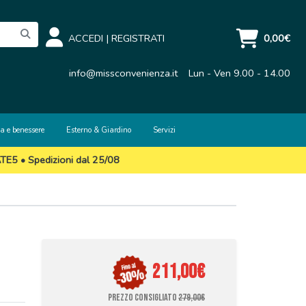
ACCEDI
|
REGISTRATI
0,00€
info@missconvenienza.it
Lun - Ven 9.00 - 14.00
a e benessere
Esterno & Giardino
Servizi
ATE5 • Spedizioni dal 25/08
211,00€
PREZZO CONSIGLIATO
279,00€