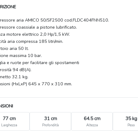
RIZIONE
ressore aria AMICO 50/SF2500 cod.FLDC404FNN510.
essore coassiale a pistone lubrificato.
za motore elettrico 2,0 Hp/1,5 kW.
ità aria compressa 185 litri/min.
toio aria 50 lt.
ione massima 10 bar.
lia e ruote per facilitare gli spostamenti
osità 94 dB(A).
netto 32.1 kg.
sioni (HxLxP) 645 x 770 x 310 mm.
NSIONI
77 cm
31 cm
64.5 cm
35 kg
Larghezza
Profondità
Altezza
Peso