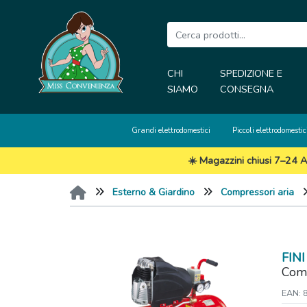
CHI
SPEDIZIONE E
SIAMO
CONSEGNA
Grandi elettrodomestici
Piccoli elettrodomestic
☀️ Magazzini chiusi 7–24 A
Esterno & Giardino
Compressori aria
FINI
Com
EAN: