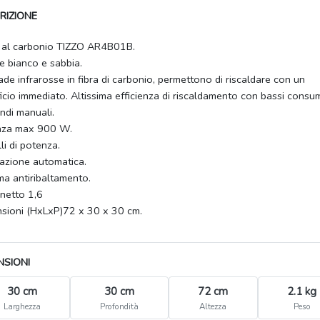
RIZIONE
 al carbonio TIZZO AR4B01B.
e bianco e sabbia.
de infrarosse in fibra di carbonio, permettono di riscaldare con un
icio immediato. Altissima efficienza di riscaldamento con bassi consu
di manuali.
nza max 900 W.
lli di potenza.
lazione automatica.
ma antiribaltamento.
netto 1,6
sioni (HxLxP)72 x 30 x 30 cm.
NSIONI
30 cm
30 cm
72 cm
2.1 kg
Larghezza
Profondità
Altezza
Peso