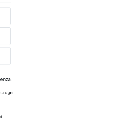
enza.
na ogni
el