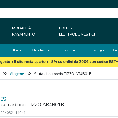
MODALITÀ DI
BONUS
PAGAMENTO
ELETTRODOMESTICI
i
Elettronica
Climatizzazione
Riscaldamento
Casalinghi
Cur
gosto • Il sito resta aperto • -5% su ordini da 200€ con codice EST
Alogene
Stufa al carbonio TIZZO AR4B01B
ES
a al carbonio TIZZO AR4B01B
 8004032114041