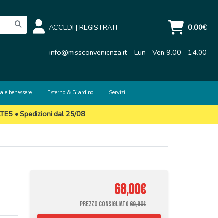
ACCEDI
|
REGISTRATI
0,00€
info@missconvenienza.it
Lun - Ven 9.00 - 14.00
a e benessere
Esterno & Giardino
Servizi
ATE5 • Spedizioni dal 25/08
68,00€
PREZZO CONSIGLIATO
69,90€