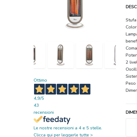
DESC
Stufa
Color
Lampa
benef
Coman
Pote
2 live
Oscil
Siste
Ottimo
Peso 
Dimen
4,9
/5
43
recensioni
DIME
Le nostre recensioni a 4 e 5 stelle.
Clicca qui per leggerle tutte >